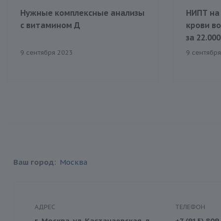
Нужные комплексные анализы
НИПТ на
с витамином Д
крови в
за 22.000
9 сентября 2023
9 сентябр
Ваш город:
Москва
АДРЕС
ТЕЛЕФОН
г. Москва, ул. Кастанаевская, д.
+7 (915) 809