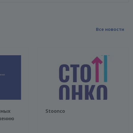
Все новости
емых
Stoonco
шению