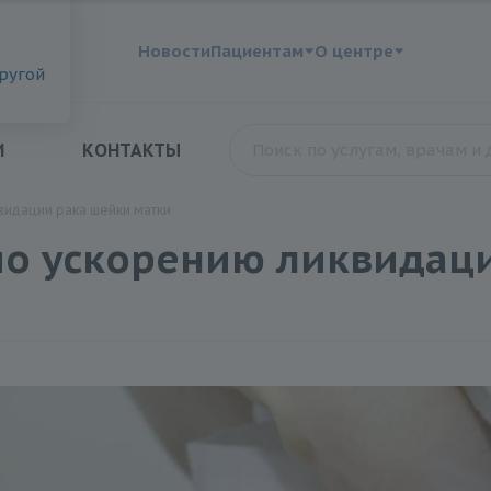
?
Новости
Пациентам
О центре
другой
И
КОНТАКТЫ
видации рака шейки матки
 по ускорению ликвидац