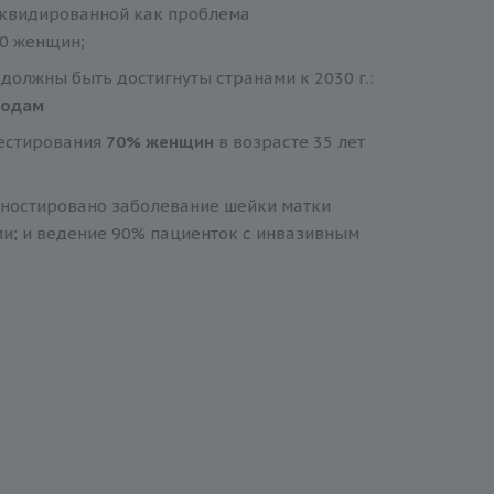
иквидированной как проблема
00 женщин;
олжны быть достигнуты странами к 2030 г.:
годам
естирования
70% женщин
в возрасте 35 лет
агностировано заболевание шейки матки
и; и ведение 90% пациенток с инвазивным