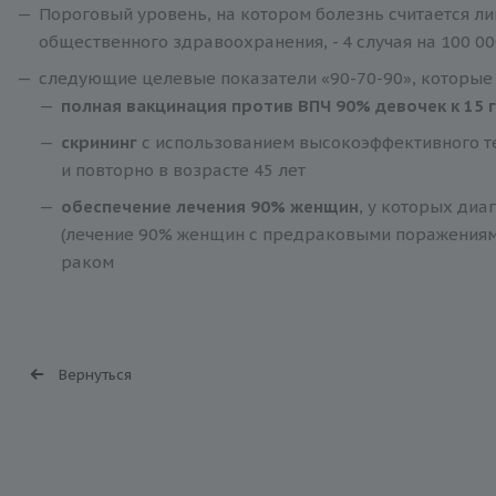
Пороговый уровень, на котором болезнь считается л
общественного здравоохранения, - 4 случая на 100 0
следующие целевые показатели «90-70-90», которые д
полная вакцинация против ВПЧ 90% девочек к 15 
скрининг
с использованием высокоэффективного т
и повторно в возрасте 45 лет
обеспечение лечения 90% женщин
, у которых ди
(лечение 90% женщин с предраковыми поражениям
раком
Вернуться