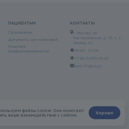
ПАЦИЕНТАМ
КОНТАКТЫ
Страхование
г. Москва, ул.
Кастанаевская, д. 55, к. 2,
Документы для налоговой
помещ. 12
Политика
09:00 - 15:00
конфиденциальности
+7 (915) 809-03-03
med-32@ya.ru
сключительно ознакомительный характер и не может быть
пользуем файлы cookie. Они помогают
Хорошо
ить ваше взаимодействие с сайтом.
верждаете свое согласие на обработку персональной