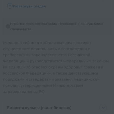
Прием (осмотр, консультация) врача-акушера-
Развернуть раздел
гинеколога беременной повторный
Прием (осмотр, консультация) врача-акушера-
Имеются противопоказания. Необходима консультация
гинеколога беременной
специалиста.
Оформление обменной карты беременной
Кардиотокография плода
Медицинский центр «Столичная диагностика»
осуществляет деятельность в соответствии с
требованиями законодательства Российской
Федерации и руководствуется Федеральным законом
№ 323-ФЗ «Об основах охраны здоровья граждан в
Российской Федерации», а также действующими
порядками и стандартами оказания медицинской
помощи, утвержденными Министерством
здравоохранения РФ.
Биопсия вульвы (панч-биопсия)