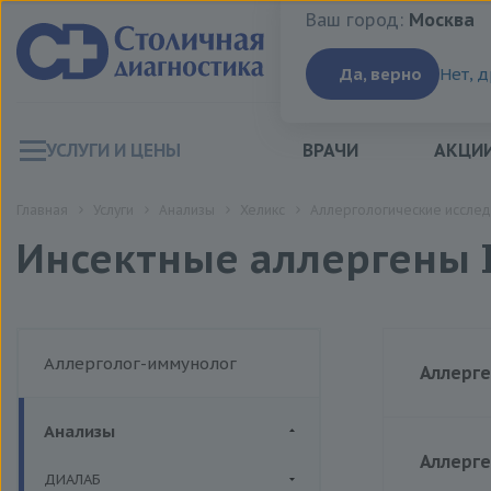
Ваш город:
Москва
Ваш город:
Москва
Да, верно
Нет, 
УСЛУГИ И ЦЕНЫ
ВРАЧИ
АКЦИ
Главная
Услуги
Анализы
Хеликс
Аллергологические исслед
Инсектные аллергены 
Аллерголог-иммунолог
Анализы
Цена
Аллерге
ДИАЛАБ