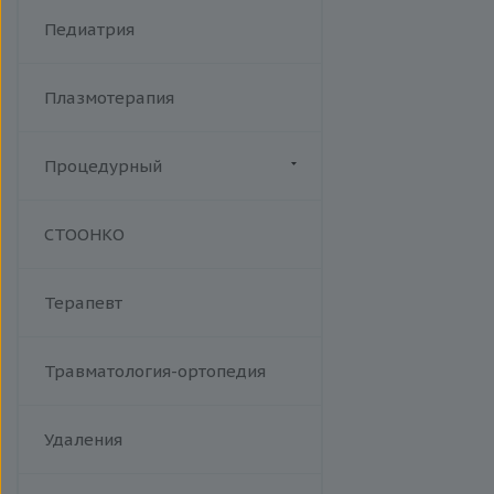
Хламидийная инфекция
Фракционный радиочастотный
Педиатрия
Цитомегаловирусная
лифтинг Мorpheus 8
инфекция
Эпидемический паротит
Плазмотерапия
Эпштейна-Барр вирус /
инфекционный мононуклеоз
Процедурный
Манипуляции
СТООНКО
Терапевт
Травматология-ортопедия
Удаления