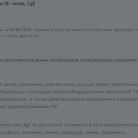
 i8 - моль, IgE
470 руб.
ны на
07.08.2026
. Стоимость услуг не является публичной офертой и
а
+7 (915) 480-03-03
.
я противопоказания. Необходима консультация специалис
 центр «Столичная диагностика» осуществляет деятельнос
Федерации и руководствуется Федеральным законом № 32
Федерации», а также действующими порядками и стандар
ом здравоохранения РФ.
лергены IgE по доступной стоимости в сети медицинских 
зыбков, Климово, Почеп, Стародуб, Унеча, Трубчевск.