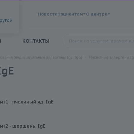
?
Новости
Пациентам
О центре
другой
И
КОНТАКТЫ
ования (индивидуальные аллергены IgE, IgG)
Инсектные аллергены Ig
IgE
Аллерген i1 - пчелиный яд, IgE
470 руб.
н i2 - шершень, IgE