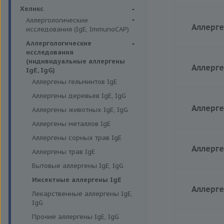
Биохимия крови
Хеликс
Цена
Аллергологические
Аллерген
исследования (IgE, ImmunoCAP)
Аллергены животных
Аллергологические
исследования
Цена
Аллергены пыльцы
(индивидуальные аллергены
Аллерген
Аллергокомпоненты
IgE, IgG)
Аллергены гельминтов IgE
Бытовые аллергены
Цена
Аллергены деревьев IgE, IgG
Пищевые аллегрены
Аллерген
Аллергены животных IgE, IgG
Аллергены металлов IgE
Цена
Аллергены сорных трав IgE
Аллерге
Аллергены трав IgE
Бытовые аллергены IgE, IgG
Цена
Инсектные аллергены IgE
Аллерген
Лекарственные аллергены IgE,
IgG
Цена
Прочие аллергены IgE, IgG