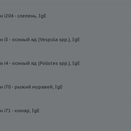
470 руб.
 i204 - слепень, IgE
470 руб.
 i3 - осиный яд (Vespula spp.), IgE
470 руб.
 i4 - осиный яд (Polistes spp.), IgE
470 руб.
н i70 - рыжий муравей, IgE
470 руб.
 i71 - комар, IgE
470 руб.