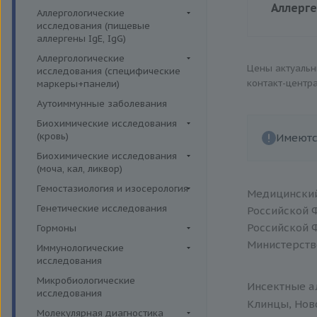
Аллерген
Аллергологические
исследования (пищевые
аллергены IgE, IgG)
Цена
Пищевые аллегрены IgE
Аллергологические
Цены актуаль
исследования (специфические
Пищевые аллегрены IgG
контакт-центр
маркеры+панели)
Неспецифические маркеры
Аутоиммунные заболевания
аллергических реакций
Биохимические исследования
Определение специфических
(кровь)
Имеютс
иммуноглобулинов класса G
Витамины
Биохимические исследования
Определение специфических
(моча, кал, ликвор)
Жирные кислоты,
иммуноглобулинов класса Е
аминоклислоты, основания
Ликвор
Гемостазиология и изосерология
Медицинский
Пищевая непереносимость
Комплексные исследования на
Гемостазиология
Генетические исследования
Российской 
Прогнозирование
витамины, микроэлементы и
Иммуногематология
Российской 
Гормоны
эффективности АСИТ
жирные кислоты
Министерств
Гормоны и их метаболиты в
Иммунологические
Симптомные профили
Липидный обмен
др. биоматериалах
исследования
Скрининговые исследования
Маркёры воспаления и
Гормоны и их метаболиты в
Иммуномодуляторы
Микробиологические
острофазовые белки
Инсектные ал
крови
исследования
Маркёры риска сердечно-
Клинцы, Ново
Гормоны и их метаболиты в
Молекулярная диагностика
сосудистых заболеваний