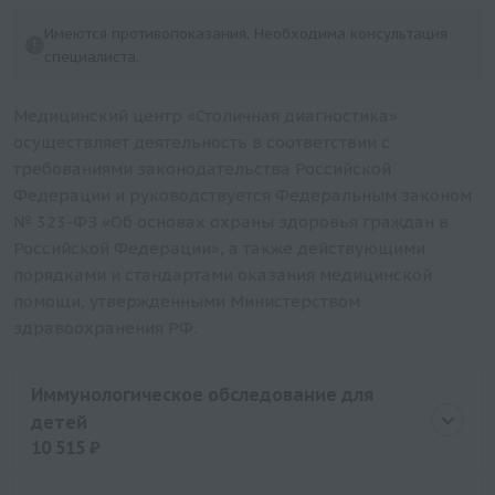
Определение чувствительности к
Имеются противопоказания. Необходима консультация
иммуномодуляторам: Имунофан
специалиста.
Определение чувствительности к
иммуномодуляторам: Изопринозин
Медицинский центр «Столичная диагностика»
Ферровир
осуществляет деятельность в соответствии с
требованиями законодательства Российской
Фамвир
Федерации и руководствуется Федеральным законом
Тимоген
№ 323-ФЗ «Об основах охраны здоровья граждан в
Т-активин
Российской Федерации», а также действующими
Полиоксидоний
порядками и стандартами оказания медицинской
Панавир
помощи, утвержденными Министерством
здравоохранения РФ.
Ликопид
Интераль
Имунорикс
Иммунологическое обследование для
детей
Иммунофан
10 515 ₽
Иммуномакс
Иммунал
Цена
10515 руб.