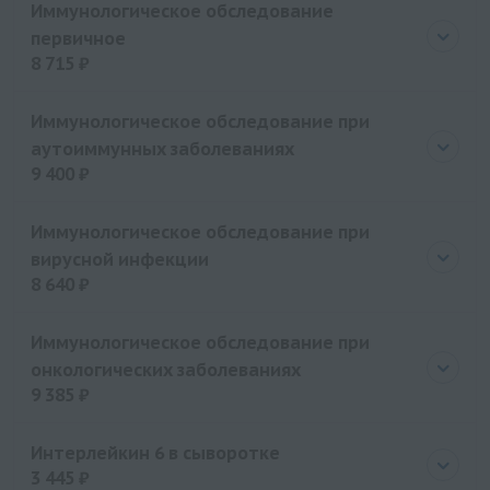
Иммунологическое обследование
Гриппферон
первичное
Гепон
8 715 ₽
Генферон
Цена
8715 руб.
Галавит
Иммунологическое обследование при
аутоиммунных заболеваниях
Виферон
9 400 ₽
Веллферон
Valaciclovir
Цена
9400 руб.
Иммунологическое обследование при
Бетаферон
вирусной инфекции
Арбидол
8 640 ₽
Аллокин-альфа
Цена
8640 руб.
Иммунологическое обследование при
онкологических заболеваниях
9 385 ₽
Цена
9385 руб.
Интерлейкин 6 в сыворотке
3 445 ₽