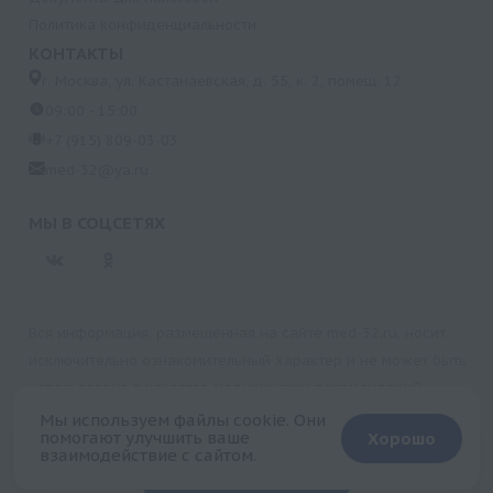
Политика конфиденциальности
КОНТАКТЫ
г. Москва, ул. Кастанаевская, д. 55, к. 2, помещ. 12
09:00 - 15:00
+7 (915) 809-03-03
med-32@ya.ru
МЫ В СОЦСЕТЯХ
Вся информация, размещенная на сайте med-32.ru, носит
исключительно ознакомительный характер и не может быть
использована в качестве медицинских рекомендаций.
Пользуясь данным сайтом и любыми его сервисами, вы
Мы используем файлы cookie. Они
помогают улучшить ваше
Хорошо
подтверждаете свое согласие на обработку персональной
взаимодействие с сайтом.
+
информации.
Запись на прием