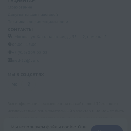
ПАЦИЕНТАМ
Страхование
Документы для налоговой
Политика конфиденциальности
КОНТАКТЫ
г. Москва, ул. Кастанаевская, д. 55, к. 2, помещ. 12
09:00 - 15:00
+7 (915) 809-03-03
med-32@ya.ru
МЫ В СОЦСЕТЯХ
Вся информация, размещенная на сайте med-32.ru, носит
исключительно ознакомительный характер и не может быть
использована в качестве медицинских рекомендаций.
Пользуясь данным сайтом и любыми его сервисами, вы
Мы используем файлы cookie. Они