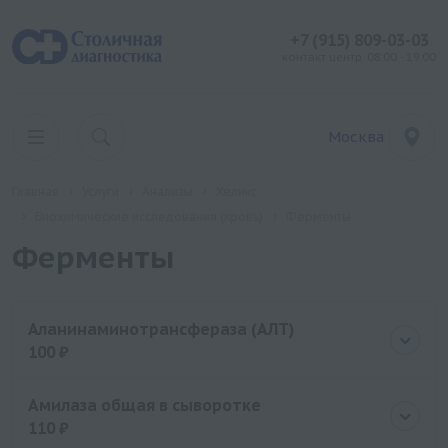
+7 (915) 809-03-03
контакт центр: 08:00 - 19:00
Москва
Главная
Услуги
Анализы
Хеликс
Биохимические исследования (кровь)
Ферменты
Ферменты
Аланинаминотрансфераза (АЛТ)
100 ₽
Цена
100 руб.
Амилаза общая в сыворотке
110 ₽