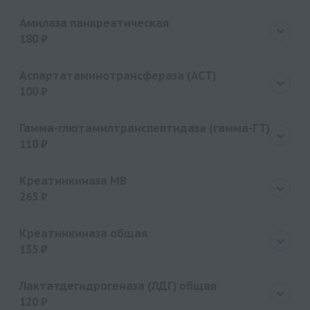
Цена
110 руб.
Амилаза панкреатическая
180 ₽
Цена
180 руб.
Аспартатаминотрансфераза (АСТ)
100 ₽
Цена
100 руб.
Гамма-глютамилтранспептидаза (гамма-ГТ)
110 ₽
Цена
110 руб.
Креатинкиназа MB
265 ₽
Цена
265 руб.
Креатинкиназа общая
135 ₽
Цена
135 руб.
Лактатдегидрогеназа (ЛДГ) общая
120 ₽