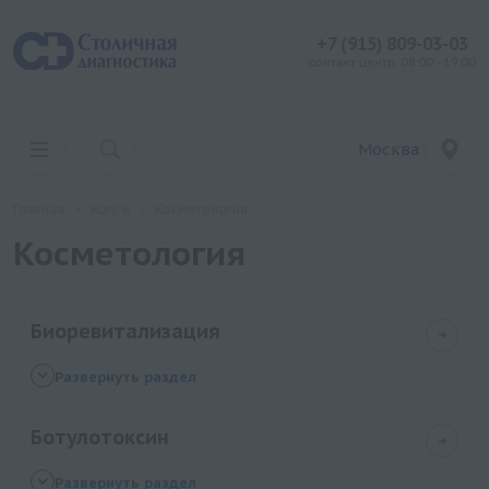
+7 (915) 809-03-03
контакт центр: 08:00 - 19:00
Москва
Главная
Услуги
Косметология
Косметология
Биоревитализация
Внутрикожное введение лекарственных
Развернуть раздел
препаратов, Agentcol® 004, 2 мл
Ботулотоксин
Внутрикожное введение лекарственных
препаратов, Welle 17.2, 2 мл
Внутримышечное введение лекарственных
Развернуть раздел