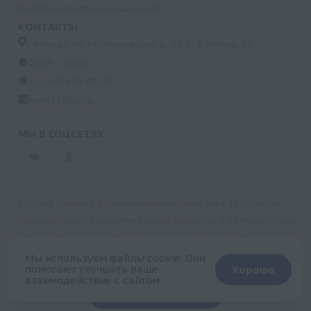
Политика конфиденциальности
КОНТАКТЫ
г. Москва, ул. Кастанаевская, д. 55, к. 2, помещ. 12
09:00 - 15:00
+7 (915) 809-03-03
med-32@ya.ru
МЫ В СОЦСЕТЯХ
Вся информация, размещенная на сайте med-32.ru, носит
исключительно ознакомительный характер и не может быть
использована в качестве медицинских рекомендаций.
Пользуясь данным сайтом и любыми его сервисами, вы
Мы используем файлы cookie. Они
помогают улучшить ваше
Хорошо
подтверждаете свое согласие на обработку персональной
взаимодействие с сайтом.
+
информации.
Запись на прием