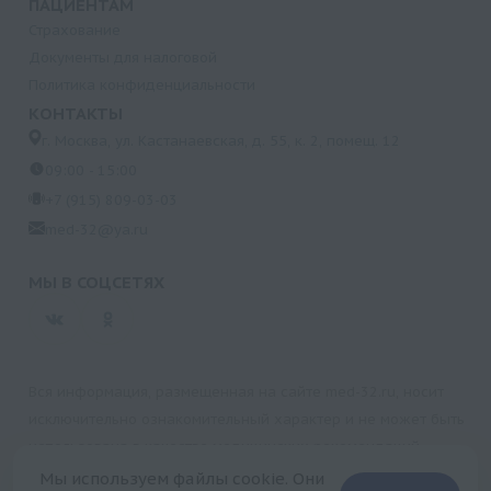
ПАЦИЕНТАМ
Страхование
Документы для налоговой
Политика конфиденциальности
КОНТАКТЫ
г. Москва, ул. Кастанаевская, д. 55, к. 2, помещ. 12
09:00 - 15:00
+7 (915) 809-03-03
med-32@ya.ru
МЫ В СОЦСЕТЯХ
Вся информация, размещенная на сайте med-32.ru, носит
исключительно ознакомительный характер и не может быть
использована в качестве медицинских рекомендаций.
Пользуясь данным сайтом и любыми его сервисами, вы
Мы используем файлы cookie. Они