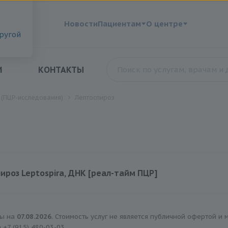
?
Новости
Пациентам
О центре
другой
И
КОНТАКТЫ
 (ПЦР-исследования)
Лептоспироз
ироз Leptospira, ДНК [реал-тайм ПЦР]
1120 руб.
ны на
07.08.2026
. Стоимость услуг не является публичной офертой и
а
+7 (915) 480-03-03
.