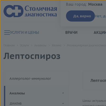
Ваш город:
Москва
Ваш город:
Москва
Да, верно
Нет, 
УСЛУГИ И ЦЕНЫ
ВРАЧИ
АКЦИ
Главная
Услуги
Анализы
Хеликс
Молекулярная диагностика
Лептоспироз
Аллерголог-иммунолог
Лептосп
Анализы
Цена
Цены актуаль
ДИАЛАБ
контакт-центр