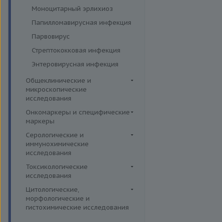
Функция поджелудочной
Моноцитарный эрлихиоз
железы и диагностика
диабета
Папилломавирусная инфекция
Щитовидная железа
Парвовирус
Стрептококковая инфекция
Энтеровирусная инфекция
Общеклинические и
микроскопические
исследования
Кал
Онкомаркеры и специфические
маркеры
Кровь
Онкомаркеры
Серологические и
Микроскопические
иммунохимические
исследования
Специфические маркеры
исследования
Мокрота
Аденовирус
Токсикологические
Моча
исследования
Аспергиллез
Комплексные исследования
Цитологические,
Боррелиоз (болезнь Лайма)
морфологические и
Вирусные гепатиты
Лекарственный мониторинг
Брюшной тиф
гистохимические исследования
Ежегодные обследования
Микроэлементы и тяжелые
Гистологические исследования
Ветряная оспа /