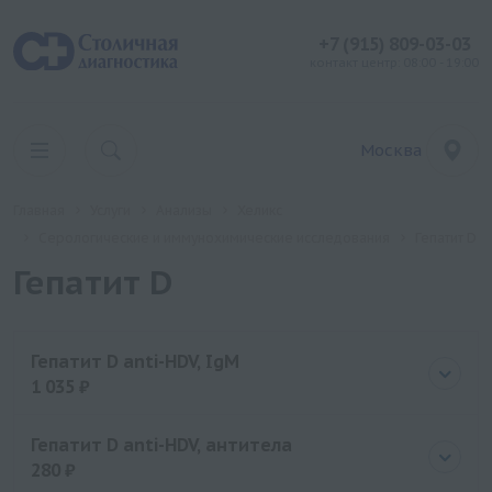
+7 (915) 809-03-03
контакт центр: 08:00 - 19:00
Москва
Главная
Услуги
Анализы
Хеликс
Серологические и иммунохимические исследования
Гепатит D
Гепатит D
Гепатит D anti-HDV, IgM
1 035 ₽
Цена
1035 руб.
Гепатит D anti-HDV, антитела
280 ₽