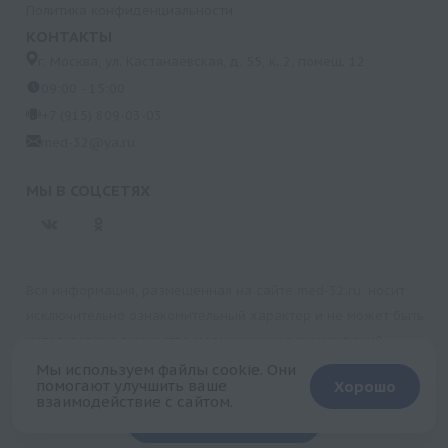
Политика конфиденциальности
КОНТАКТЫ
г. Москва, ул. Кастанаевская, д. 55, к. 2, помещ. 12
09:00 - 15:00
+7 (915) 809-03-03
med-32@ya.ru
МЫ В СОЦСЕТЯХ
Вся информация, размещенная на сайте med-32.ru, носит
исключительно ознакомительный характер и не может быть
использована в качестве медицинских рекомендаций.
Пользуясь данным сайтом и любыми его сервисами, вы
Мы используем файлы cookie. Они
помогают улучшить ваше
Хорошо
подтверждаете свое согласие на обработку персональной
взаимодействие с сайтом.
+
информации.
Запись на прием