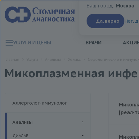
Ваш город:
Москва
Ваш город:
Москва
Да, верно
Нет, 
УСЛУГИ И ЦЕНЫ
ВРАЧИ
АКЦИ
Главная
Услуги
Анализы
Хеликс
Серологические и иммуно
Микоплазменная инфе
Аллерголог-иммунолог
Микопла
[реал-т
Анализы
Цена
ДИАЛАБ
Микопла