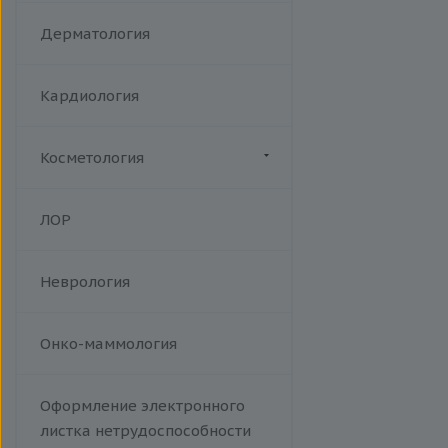
Акушерство
Дерматология
Кардиология
Косметология
Биоревитализация
ЛОР
Ботулотоксин
Контурная коррекция
Неврология
Лазерная эпиляция
Пилинги
Проведение эпиляции.
Онко-маммология
Фотоэпиляция на аппарате Soft
Light W Skin. A14.01.013
Оформление электронного
Тредлифтинг
листка нетрудоспособности
Уходы