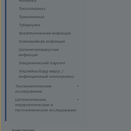
человека
Токсоплазмоз
Трихомониаз
Туберкулез
Уреаплазменная инфекция
Хламидийная инфекция
Цитомегаловирусная
инфекция
Эпидемический паротит
Эпштейна-Барр вирус /
инфекционный мононуклеоз
Токсикологические
исследования
Комплексные исследования
Цитологические,
морфологические и
Вирусные гепатиты
Лекарственный мониторинг
гистохимические исследования
Ежегодные обследования
Микроэлементы и тяжелые
Гистологические исследования
металлы (Волосы)
Здоровье ребенка
Дополнительные услуги
Микроэлементы и тяжелые
Интимное здоровье
Анестезия