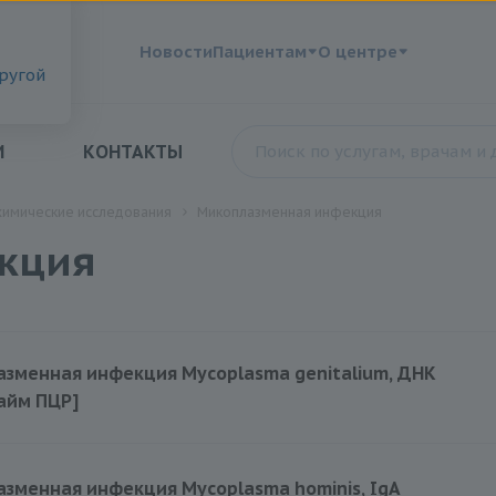
?
Новости
Пациентам
О центре
другой
И
КОНТАКТЫ
химические исследования
Микоплазменная инфекция
кция
зменная инфекция Mycoplasma genitalium, ДНК
айм ПЦР]
120 руб.
зменная инфекция Mycoplasma hominis, IgA