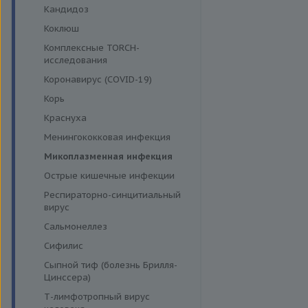
Кандидоз
Коклюш
Комплексные TORCH-
исследования
Коронавирус (COVID-19)
Корь
Краснуха
Менингококковая инфекция
Микоплазменная инфекция
Острые кишечные инфекции
Респираторно-синцитиальный
вирус
Сальмонеллез
Сифилис
Сыпной тиф (болезнь Брилля-
Цинссера)
Т-лимфотропный вирус