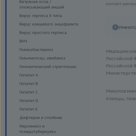
Функция поджелудочной
Ветряная оспа /
контакт-центр
Моноцитарный эрлихиоз
железы и диагностика
опоясывающий лишай
диабета
Папилломавирусная инфекция
Вирус герпеса 6 типа
Щитовидная железа
Парвовирус
Вирус клещевого энцефалита
Имеютс
Стрептококковая инфекция
Вирус простого герпеса
Энтеровирусная инфекция
ВИЧ
Геликобактериоз
Медицинский
Гельминтозы, лямблиоз
Российской 
Российской 
Гемолитический стрептококк
Министерств
Гепатит A
Гепатит B
Микоплазмен
Гепатит C
Клинцы, Ново
Гепатит D
Гепатит E
Дифтерия и столбняк
Иерсиниоз и
псевдотуберкулез