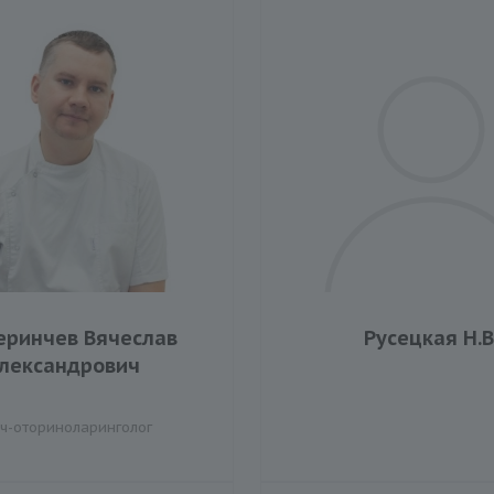
еринчев Вячеслав
Русецкая Н.В
лександрович
ч-оториноларинголог