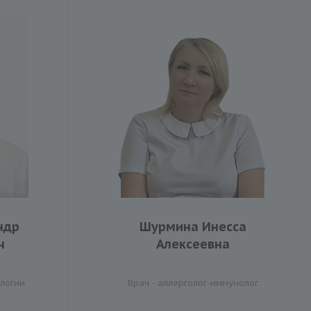
ндр
Шурмина Инесса
ч
Алексеевна
ологии
Врач - аллерголог-иммунолог