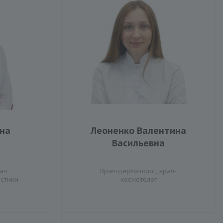
ена
Леоненко Валентина
Васильевна
ач
Врач-дерматолог, врач-
остики
косметолог