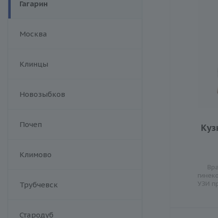
Гагарин
Москва
Клинцы
Новозыбков
Почеп
Куз
Климово
Вра
гинек
УЗИ п
Трубчевск
Стародуб