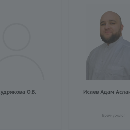
удрякова О.В.
Исаев Адам Асла
Врач-уролог