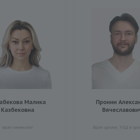
абекова Малика
Пронин Алекса
Казбековна
Вячеславови
врач гинеколог
Врач уролог, УЗД в ур