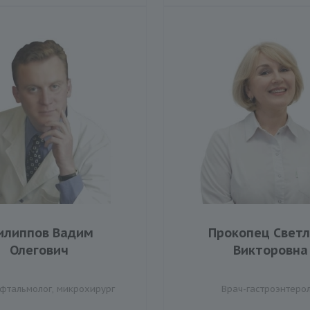
илиппов Вадим
Прокопец Свет
Олегович
Викторовна
офтальмолог, микрохирург
Врач-гастроэнтеро