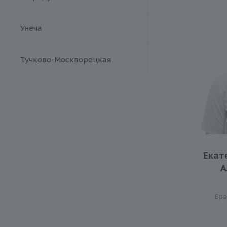
Унеча
Тучково-Москворецкая
Екат
А
Вра