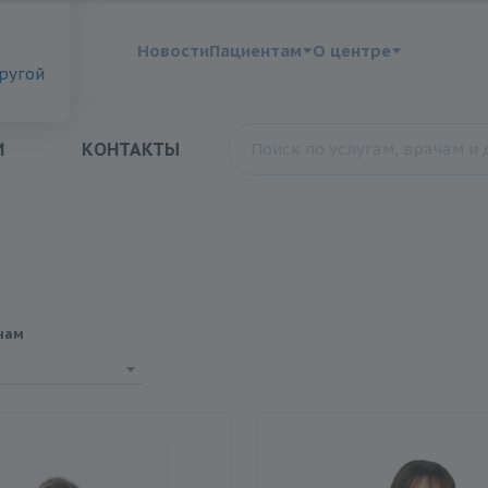
?
Новости
Пациентам
О центре
другой
И
КОНТАКТЫ
чам