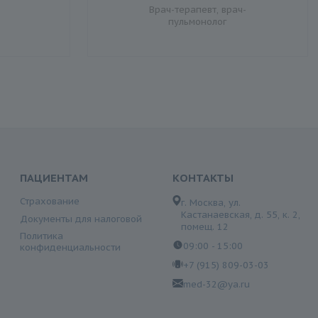
Врач-терапевт, врач-
пульмонолог
ПАЦИЕНТАМ
КОНТАКТЫ
Страхование
г. Москва, ул.
Кастанаевская, д. 55, к. 2,
Документы для налоговой
помещ. 12
Политика
09:00 - 15:00
конфиденциальности
+7 (915) 809-03-03
med-32@ya.ru