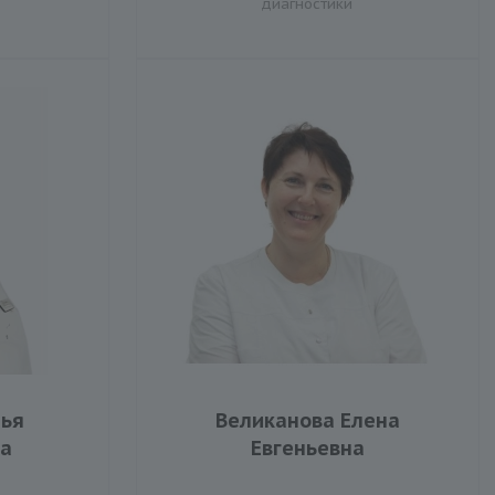
диагностики
рья
Великанова Елена
а
Евгеньевна