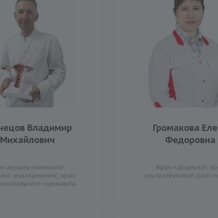
нецов Владимир
Громакова Ел
Михайлович
Федоровна
ч-акушер-гинеколог,
Врач-кардиолог, вр
олог-эндокринолог, врач
ультразвуковой диагн
ренатального скрининга