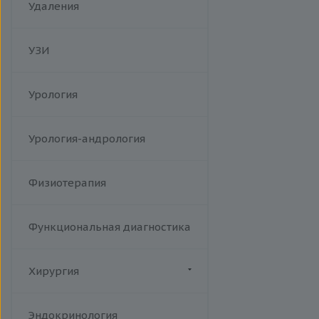
человека
Удаления
Токсоплазмоз
Трихомониаз
УЗИ
Туберкулез
Уреаплазменная инфекция
Урология
Хламидийная инфекция
Цитомегаловирусная
инфекция
Урология-андрология
Эпидемический паротит
Эпштейна-Барр вирус /
Физиотерапия
инфекционный мононуклеоз
Функциональная диагностика
Хирургия
Флебология
Эндокринология