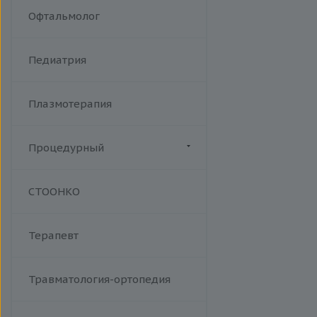
Кандидоз
Офтальмолог
Коклюш
Комплексные TORCH-
Педиатрия
исследования
Коронавирус (COVID-19)
Корь
Плазмотерапия
Краснуха
Менингококковая инфекция
Процедурный
Микоплазменная инфекция
Манипуляции
Острые кишечные инфекции
СТООНКО
Респираторно-синцитиальный
вирус
Сальмонеллез
Терапевт
Сифилис
Сыпной тиф (болезнь Брилля-
Травматология-ортопедия
Цинссера)
Т-лимфотропный вирус