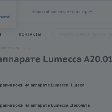
?
Новости
Пациентам
О центре
другой
И
КОНТАКТЫ
Lumecca A20.01.005
ппарате Lumecca A20.01
апия кожи на аппарате Lumecca. 1 щека
4500 руб.
апия кожи на аппарате Lumecca. Декольте