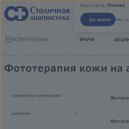
Ваш город:
Москва
Ваш город:
Москва
Да, верно
Нет, 
УСЛУГИ И ЦЕНЫ
ВРАЧИ
АКЦИ
Главная
Услуги
Косметология
Фототерапия кожи на аппарате 
Фототерапия кожи на а
Аллерголог-иммунолог
Фототер
Анализы
Цена
Фототер
ДИАЛАБ