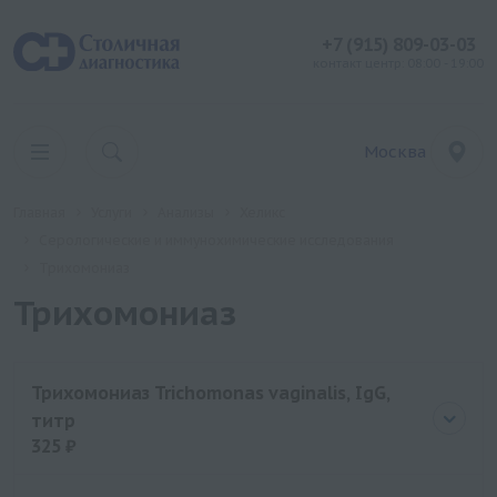
+7 (915) 809-03-03
контакт центр: 08:00 - 19:00
Москва
Главная
Услуги
Анализы
Хеликс
Серологические и иммунохимические исследования
Трихомониаз
Трихомониаз
Трихомониаз Trichomonas vaginalis, IgG,
титр
325 ₽
Цена
325 руб.