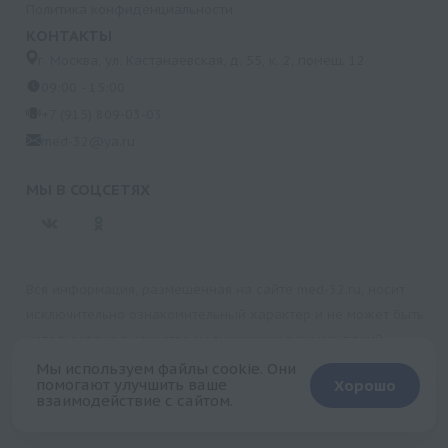
Политика конфиденциальности
КОНТАКТЫ
г. Москва, ул. Кастанаевская, д. 55, к. 2, помещ. 12
09:00 - 15:00
+7 (915) 809-03-03
med-32@ya.ru
МЫ В СОЦСЕТЯХ
Вся информация, размещенная на сайте med-32.ru, носит
исключительно ознакомительный характер и не может быть
использована в качестве медицинских рекомендаций.
Пользуясь данным сайтом и любыми его сервисами, вы
Мы используем файлы cookie. Они
помогают улучшить ваше
Хорошо
подтверждаете свое согласие на обработку персональной
взаимодействие с сайтом.
информации.