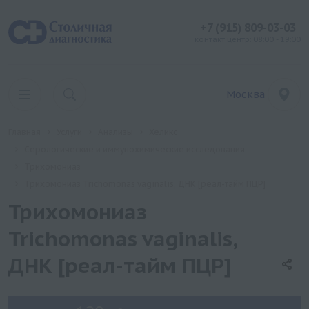
+7 (915) 809-03-03
контакт центр: 08:00 - 19:00
Москва
Главная
Услуги
Анализы
Хеликс
Серологические и иммунохимические исследования
Трихомониаз
Трихомониаз Trichomonas vaginalis, ДНК [реал-тайм ПЦР]
Трихомониаз
Trichomonas vaginalis,
ДНК [реал-тайм ПЦР]