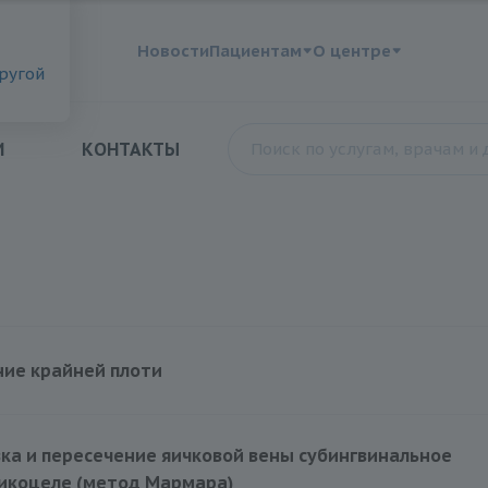
?
Новости
Пациентам
О центре
другой
И
КОНТАКТЫ
ние крайней плоти
ка и пересечение яичковой вены субингвинальное
рикоцеле (метод Мармара)