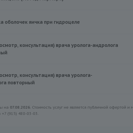
а оболочек яичка при гидроцеле
осмотр, консультация) врача уролога-андролога
ный
осмотр, консультация) врача уролога-
ога повторный
ны на
07.08.2026
. Стоимость услуг не является публичной офертой и
а
+7 (915) 480-03-03
.