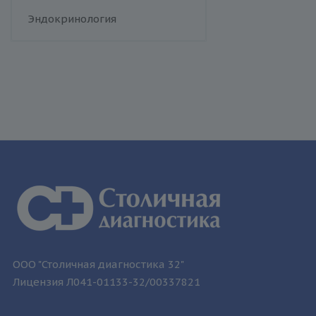
человека
Флебология
Эндокринология
Токсоплазмоз
Трихомониаз
Туберкулез
Уреаплазменная инфекция
Хламидийная инфекция
Цитомегаловирусная
инфекция
Эпидемический паротит
Эпштейна-Барр вирус /
инфекционный мононуклеоз
ООО "Столичная диагностика 32"
Лицензия Л041-01133-32/00337821