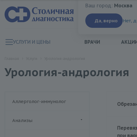
Ваш город:
Москва
Ваш город:
Москва
Да, верно
Нет, 
УСЛУГИ И ЦЕНЫ
ВРАЧИ
АКЦИ
Главная
Услуги
Урология-андрология
Урология-андрология
Аллерголог-иммунолог
Обреза
Анализы
Перевяз
ДИАЛАБ
при ва