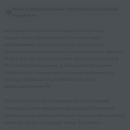
сильнодействующих веществ в крови или моче
Алюминий в моче
Токсические микроэлементы и тяжелые металлы
Дулоксетин
Имеются противопоказания. Необходима консультация
(предварительный и подтверждающий тесты)
(Hg, Cd, As, Li, Pb, Al)
Дифенин
специалиста.
Определение наркотических, психотропных и
Токсические микроэлементы (Cd, Hg, Pb)
Дигоксин
сильнодействующих веществ в волосах или
Расширенный комплексный анализ на наличие
Медицинский центр «Столичная диагностика»
Галоперидол
ногтях (предварительный и подтверждающий
тяжёлых металлов и микроэлементов (40
осуществляет деятельность в соответствии с
Вальпроевая кислота
тесты)
показателей)
требованиями законодательства Российской
Арипипразол
Определение наличия суррогатов алкоголя,
Федерации и руководствуется Федеральным законом
Основные эссенциальные (жизненно
качественно (кровь, моча)
Экспертное определение этосуксимида (метод
№ 323-ФЗ «Об основах охраны здоровья граждан в
необходимые) и токсичные микроэлементы (13
ВЭЖХ-МС)
Российской Федерации», а также действующими
показателей)
порядками и стандартами оказания медицинской
Эсциталопрам (Ципралекс) (кровь)
Комплексный анализ на наличие тяжелых
помощи, утвержденными Министерством
Определение циклоспорина (метод ВЭЖХ-МС) (П)
металлов и микроэлементов (23 показателя)
здравоохранения РФ.
Фенобарбитал (кровь)
4 обязательных анализа, экспресс
Фенитоин (Дифенин) (кровь)
4 обязательных анализа
Токсикологические исследования по доступной
Феназепам (кровь)
Комплексное исследование на Cytomegalovirus,
стоимости в сети медицинских центров Столичная
Epstein Barr Virus, Human Herpes Virus 6, ДНК
диагностика в Брянской области: Клинцы, Новозыбков,
Экспертное определение окскарбазепина (метод
[реал-тайм ПЦР], количественно
Климово, Почеп, Стародуб, Унеча, Трубчевск.
ВЭЖХ-МС)