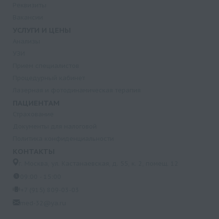
Реквизиты
препаратом "Иринотекан" ("Камптозар", "Кампто")
Вакансии
Предрасположенность к сердечно-сосудистой
УСЛУГИ И ЦЕНЫ
недостаточности
Анализы
Предрасположенность к ранней привычной
УЗИ
потере беременности (расширенный)
Прием специалистов
Предрасположенность к ранней привычной
Процедурный кабинет
потере беременности
Лазерная и фотодинамическая терапия
ПАЦИЕНТАМ
Предрасположенность к повышенному уровню
Страхование
гомоцистеина
Документы для налоговой
Предрасположенность к повышенной
Политика конфиденциальности
свертываемости крови
КОНТАКТЫ
Предрасположенность к колоректальному раку
г. Москва, ул. Кастанаевская, д. 55, к. 2, помещ. 12
Предрасположенность к инфекционным
09:00 - 15:00
заболеваниям. Недостаточность
+7 (915) 809-03-03
маннозсвязывающего лектина
med-32@ya.ru
Предрасположенность к возрастной дегенерации