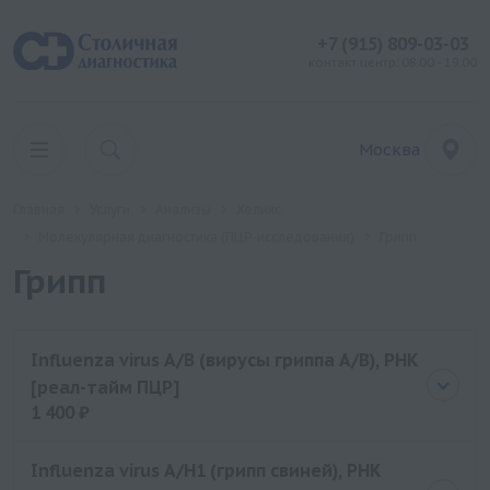
+7 (915) 809-03-03
контакт центр: 08:00 - 19:00
Москва
Главная
Услуги
Анализы
Хеликс
Молекулярная диагностика (ПЦР-исследования)
Грипп
Грипп
Influenza virus A/B (вирусы гриппа А/В), РНК
[реал-тайм ПЦР]
1 400 ₽
Цена
1400 руб.
Influenza virus A/H1 (грипп свиней), РНК