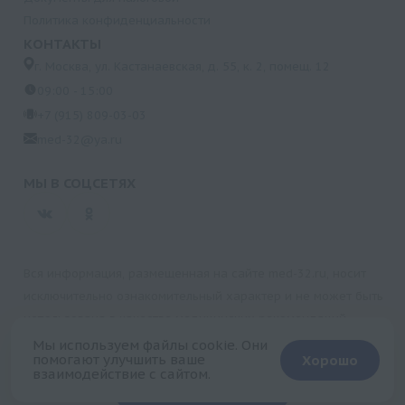
Политика конфиденциальности
КОНТАКТЫ
г. Москва, ул. Кастанаевская, д. 55, к. 2, помещ. 12
09:00 - 15:00
+7 (915) 809-03-03
med-32@ya.ru
МЫ В СОЦСЕТЯХ
Вся информация, размещенная на сайте med-32.ru, носит
исключительно ознакомительный характер и не может быть
использована в качестве медицинских рекомендаций.
Пользуясь данным сайтом и любыми его сервисами, вы
Мы используем файлы cookie. Они
помогают улучшить ваше
Хорошо
подтверждаете свое согласие на обработку персональной
взаимодействие с сайтом.
+
информации.
Запись на прием