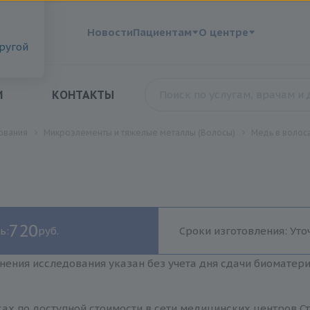
?
Новости
Пациентам
О центре
другой
И
КОНТАКТЫ
ования
Микроэлементы и тяжелые металлы (Волосы)
Медь в волос
720
ь:
руб.
Сроки изготовления: Уто
нения исследования указан без учета дня сдачи биоматер
ах по доступной стоимости в сети медицинских центров С