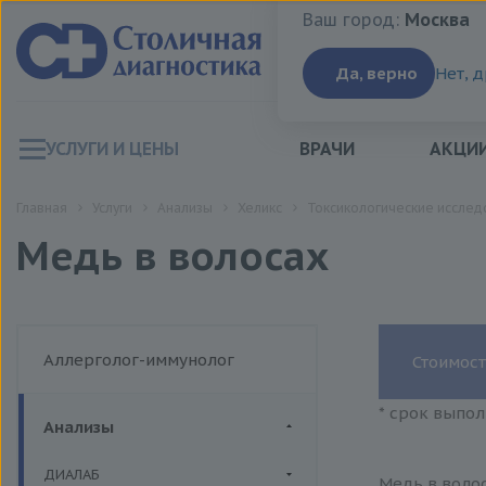
Ваш город:
Москва
Ваш город:
Москва
Да, верно
Нет, 
УСЛУГИ И ЦЕНЫ
ВРАЧИ
АКЦИ
Главная
Услуги
Анализы
Хеликс
Токсикологические исслед
Медь в волосах
Аллерголог-иммунолог
Стоимост
* срок выпол
Анализы
ДИАЛАБ
Медь в волос