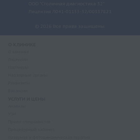
ООО "Столичная диагностика 32"
Б124)
Лицензия Л041-01133-32/00337821
Риск ИБС-1 (заказывать только совместно с Б122 и
Б123)
© 2026 Все права защищены.
Ревматоидный фактор
Растворимые рецепторы трансферрина (sTfR)
О КЛИНИКЕ
Общий белок + Белковые фракции
О клинике
Лицензии
Общий белок
Партнеры
ОЖСС (Общая железосвязывающая способность
Надзорные органы
сыворотки) (заказывать только совместно с Б150 и
Реквизиты
Б151-1)
Вакансии
Натрий
УСЛУГИ И ЦЕНЫ
Мочевина
Анализы
Мочевая кислота
УЗИ
Молочная кислота (Лактат)
Прием специалистов
Процедурный кабинет
Миоглобин
Лазерная и фотодинамическая терапия
Медь (кровь)