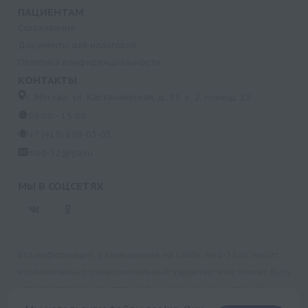
ПАЦИЕНТАМ
Магний
Страхование
Липопротеин-(а)
Документы для налоговой
Липаза
Политика конфиденциальности
ЛДГ-1,2 изоферменты
КОНТАКТЫ
ЛДГ общая
г. Москва, ул. Кастанаевская, д. 55, к. 2, помещ. 12
09:00 - 15:00
Латентная (ненасыщенная) железосвязывающая
способность (ЛЖСС)
+7 (915) 809-03-03
med-32@ya.ru
Креатинкиназа-МВ
Креатинкиназа
МЫ В СОЦСЕТЯХ
Креатинин
Коэффициент насыщения трансферрина железом
(НТЖ) (заказывать только совместно с Б150 и Б152)
Кальций
Вся информация, размещенная на сайте med-32.ru, носит
Калий
исключительно ознакомительный характер и не может быть
использована в качестве медицинских рекомендаций.
Ионизированный кальций
Пользуясь данным сайтом и любыми его сервисами, вы