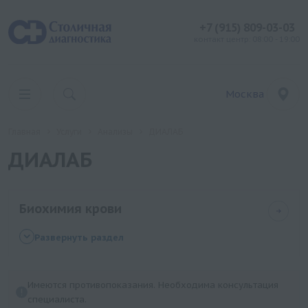
+7 (915) 809-03-03
контакт центр: 08:00 - 19:00
Москва
Главная
Услуги
Анализы
ДИАЛАБ
ДИАЛАБ
Биохимия крови
Холестерин не-ЛПВП (заказывать вместе с общим
Развернуть раздел
холестерином, ЛПВП)
Окисленные липопротеины низкой плотности (ox-
Имеются противопоказания. Необходима консультация
LDL)
специалиста.