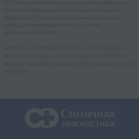
№ 323-ФЗ «Об основах охраны здоровья граждан в
Холестерин общий
Российской Федерации», а также действующими
Хлор
порядками и стандартами оказания медицинской
Фруктозамин
помощи, утвержденными Министерством
Фосфор неорганический
здравоохранения РФ.
Фосфолипиды
ДИАЛАБ по доступной стоимости в сети медицинских
Фосфатаза щелочная
центров Столичная диагностика в Брянской области:
Фосфатаза кислая
Клинцы, Новозыбков, Климово, Почеп, Стародуб, Унеча,
Фолиевая кислота
Трубчевск.
Ферритин
Углевод-дефицитный трансферрин, CDT
Тропонин I
Триглицериды
Трансферрин
Тимоловая проба
С-реактивный белок (ультрачувствительный)
Риск ИБС-2 (заказывать только совместно с Б123 и