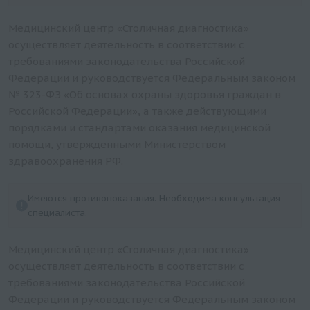
Билирубин непрямой (включает исследования
Билирубин общий и Билирубин прямой)
Медицинский центр «Столичная диагностика»
С-реактивный белок (П)
осуществляет деятельность в соответствии с
требованиями законодательства Российской
NT-proBNP (N-терминальный пропептид
Федерации и руководствуется Федеральным законом
натрийуретического гормона)
№ 323-ФЗ «Об основах охраны здоровья граждан в
Желчные кислоты
Российской Федерации», а также действующими
Креатинин в сыворотке (с расчетом СКФ)
порядками и стандартами оказания медицинской
Цистатин С (Cystatin C)
помощи, утвержденными Министерством
Эритропоэтин
здравоохранения РФ.
Цинк (кровь)
Церулоплазмин
Имеются противопоказания. Необходима консультация
специалиста.
Холинэстераза
Холестерин-ЛПОНП (заказывать вместе с
Медицинский центр «Столичная диагностика»
триглицеридами)
осуществляет деятельность в соответствии с
Холестерин-ЛПНП (бета-холестерин)
требованиями законодательства Российской
Холестерин-ЛПВП (альфа-холестерин)
Федерации и руководствуется Федеральным законом