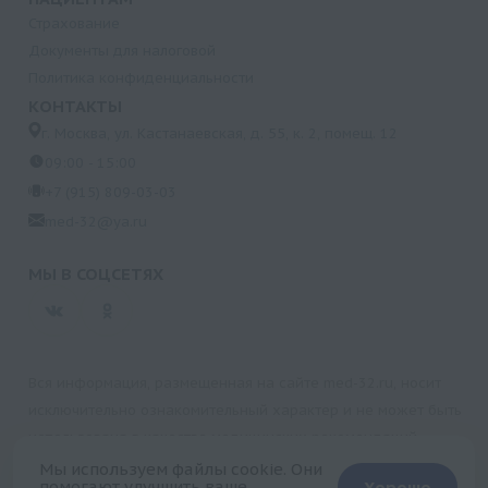
Страхование
Документы для налоговой
Политика конфиденциальности
КОНТАКТЫ
г. Москва, ул. Кастанаевская, д. 55, к. 2, помещ. 12
09:00 - 15:00
+7 (915) 809-03-03
med-32@ya.ru
МЫ В СОЦСЕТЯХ
Вся информация, размещенная на сайте med-32.ru, носит
исключительно ознакомительный характер и не может быть
использована в качестве медицинских рекомендаций.
Пользуясь данным сайтом и любыми его сервисами, вы
Мы используем файлы cookie. Они
помогают улучшить ваше
Хорошо