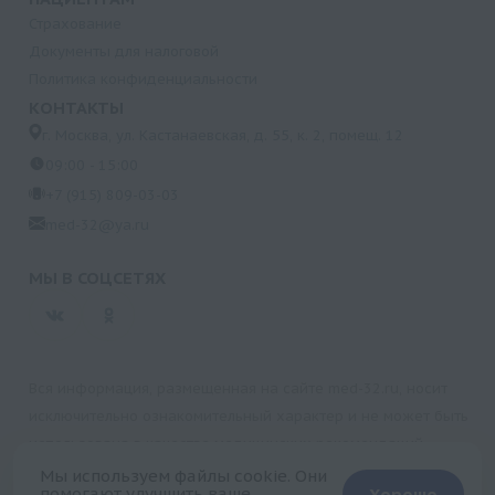
Страхование
Документы для налоговой
Политика конфиденциальности
КОНТАКТЫ
г. Москва, ул. Кастанаевская, д. 55, к. 2, помещ. 12
09:00 - 15:00
+7 (915) 809-03-03
med-32@ya.ru
МЫ В СОЦСЕТЯХ
Вся информация, размещенная на сайте med-32.ru, носит
исключительно ознакомительный характер и не может быть
использована в качестве медицинских рекомендаций.
Пользуясь данным сайтом и любыми его сервисами, вы
Мы используем файлы cookie. Они
помогают улучшить ваше
Хорошо