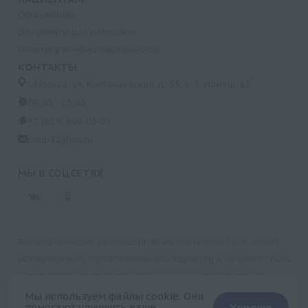
Страхование
Документы для налоговой
Политика конфиденциальности
КОНТАКТЫ
г. Москва, ул. Кастанаевская, д. 55, к. 2, помещ. 12
09:00 - 15:00
+7 (915) 809-03-03
med-32@ya.ru
МЫ В СОЦСЕТЯХ
Вся информация, размещенная на сайте med-32.ru, носит
исключительно ознакомительный характер и не может быть
использована в качестве медицинских рекомендаций.
Пользуясь данным сайтом и любыми его сервисами, вы
Мы используем файлы cookie. Они
помогают улучшить ваше
Хорошо