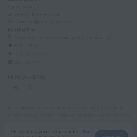
Страхование
Документы для налоговой
Политика конфиденциальности
КОНТАКТЫ
г. Москва, ул. Кастанаевская, д. 55, к. 2, помещ. 12
09:00 - 15:00
+7 (915) 809-03-03
med-32@ya.ru
МЫ В СОЦСЕТЯХ
Вся информация, размещенная на сайте med-32.ru, носит
исключительно ознакомительный характер и не может быть
использована в качестве медицинских рекомендаций.
Пользуясь данным сайтом и любыми его сервисами, вы
Мы используем файлы cookie. Они
помогают улучшить ваше
Хорошо