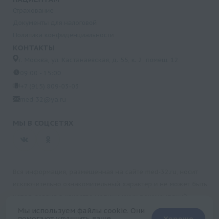
Страхование
Документы для налоговой
Политика конфиденциальности
КОНТАКТЫ
г. Москва, ул. Кастанаевская, д. 55, к. 2, помещ. 12
09:00 - 15:00
+7 (915) 809-03-03
med-32@ya.ru
МЫ В СОЦСЕТЯХ
Вся информация, размещенная на сайте med-32.ru, носит
исключительно ознакомительный характер и не может быть
использована в качестве медицинских рекомендаций.
Пользуясь данным сайтом и любыми его сервисами, вы
Мы используем файлы cookie. Они
помогают улучшить ваше
Хорошо