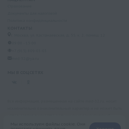
Страхование
Документы для налоговой
Политика конфиденциальности
КОНТАКТЫ
г. Москва, ул. Кастанаевская, д. 55, к. 2, помещ. 12
09:00 - 15:00
+7 (915) 809-03-03
med-32@ya.ru
МЫ В СОЦСЕТЯХ
Вся информация, размещенная на сайте med-32.ru, носит
исключительно ознакомительный характер и не может быть
использована в качестве медицинских рекомендаций.
Пользуясь данным сайтом и любыми его сервисами, вы
Мы используем файлы cookie. Они
помогают улучшить ваше
Хорошо