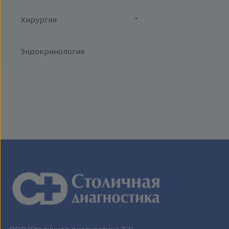
человека
Токсоплазмоз
Хирургия
Трихомониаз
Флебология
Туберкулез
Эндокринология
Уреаплазменная инфекция
Хламидийная инфекция
Цитомегаловирусная
инфекция
Эпидемический паротит
Эпштейна-Барр вирус /
инфекционный мононуклеоз