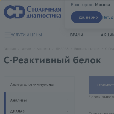
Ваш город:
Москва
Ваш город:
Москва
Да, верно
Нет, 
УСЛУГИ И ЦЕНЫ
ВРАЧИ
АКЦИ
Главная
Услуги
Анализы
ДИАЛАБ
Биохимия крови
С-Реа
С-Реактивный белок
Аллерголог-иммунолог
Стоимост
* срок выпол
Анализы
ДИАЛАБ
С-реактивный