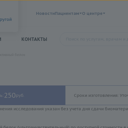
?
Новости
Пациентам
О центре
другой
И
КОНТАКТЫ
ктивный белок
250
ь:
руб.
Сроки изготовления: Уто
нения исследования указан без учета дня сдачи биоматер
 белок (ультрачувствительный) по доступной стоимости в