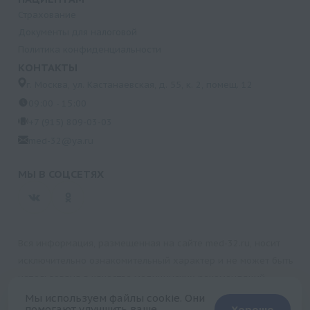
Страхование
Документы для налоговой
Политика конфиденциальности
КОНТАКТЫ
г. Москва, ул. Кастанаевская, д. 55, к. 2, помещ. 12
09:00 - 15:00
+7 (915) 809-03-03
med-32@ya.ru
МЫ В СОЦСЕТЯХ
Вся информация, размещенная на сайте med-32.ru, носит
исключительно ознакомительный характер и не может быть
использована в качестве медицинских рекомендаций.
Пользуясь данным сайтом и любыми его сервисами, вы
Мы используем файлы cookie. Они
помогают улучшить ваше
Хорошо