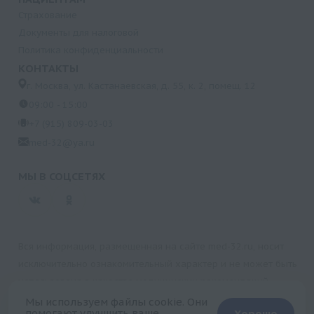
Страхование
Документы для налоговой
Политика конфиденциальности
КОНТАКТЫ
г. Москва, ул. Кастанаевская, д. 55, к. 2, помещ. 12
09:00 - 15:00
+7 (915) 809-03-03
med-32@ya.ru
МЫ В СОЦСЕТЯХ
Вся информация, размещенная на сайте med-32.ru, носит
исключительно ознакомительный характер и не может быть
использована в качестве медицинских рекомендаций.
Пользуясь данным сайтом и любыми его сервисами, вы
Мы используем файлы cookie. Они
помогают улучшить ваше
Хорошо