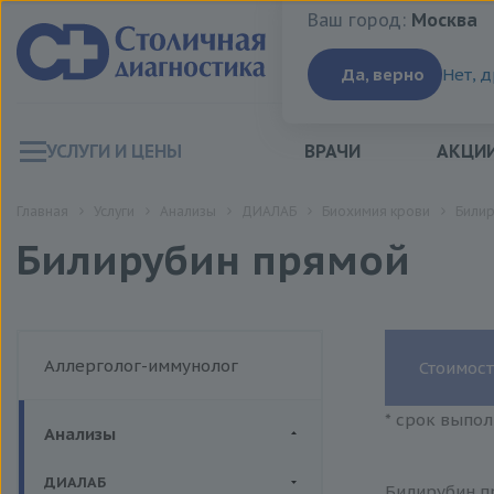
Ваш город:
Москва
Ваш город:
Москва
Да, верно
Нет, 
УСЛУГИ И ЦЕНЫ
ВРАЧИ
АКЦИ
Главная
Услуги
Анализы
ДИАЛАБ
Биохимия крови
Билир
Билирубин прямой
Аллерголог-иммунолог
Стоимост
* срок выпол
Анализы
ДИАЛАБ
Билирубин пр