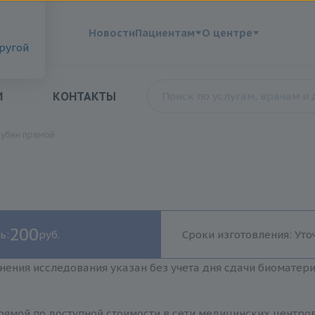
?
Новости
Пациентам
О центре
другой
И
КОНТАКТЫ
убин прямой
200
ь:
руб.
Сроки изготовления: Уто
нения исследования указан без учета дня сдачи биоматер
ямой по доступной стоимости в сети медицинских центров