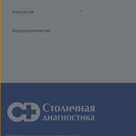
человека
Токсоплазмоз
Хирургия
Трихомониаз
Флебология
Туберкулез
Эндокринология
Уреаплазменная инфекция
Хламидийная инфекция
Цитомегаловирусная
инфекция
Эпидемический паротит
Эпштейна-Барр вирус /
инфекционный мононуклеоз