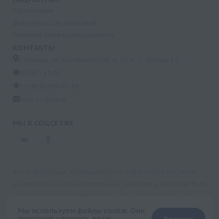
Страхование
Документы для налоговой
Политика конфиденциальности
КОНТАКТЫ
г. Москва, ул. Кастанаевская, д. 55, к. 2, помещ. 12
09:00 - 15:00
+7 (915) 809-03-03
med-32@ya.ru
МЫ В СОЦСЕТЯХ
Вся информация, размещенная на сайте med-32.ru, носит
исключительно ознакомительный характер и не может быть
использована в качестве медицинских рекомендаций.
Пользуясь данным сайтом и любыми его сервисами, вы
Мы используем файлы cookie. Они
помогают улучшить ваше
Хорошо