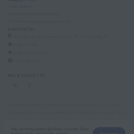
Страхование
Документы для налоговой
Политика конфиденциальности
КОНТАКТЫ
г. Москва, ул. Кастанаевская, д. 55, к. 2, помещ. 12
09:00 - 15:00
+7 (915) 809-03-03
med-32@ya.ru
МЫ В СОЦСЕТЯХ
Вся информация, размещенная на сайте med-32.ru, носит
исключительно ознакомительный характер и не может быть
использована в качестве медицинских рекомендаций.
Пользуясь данным сайтом и любыми его сервисами, вы
Мы используем файлы cookie. Они
помогают улучшить ваше
Хорошо