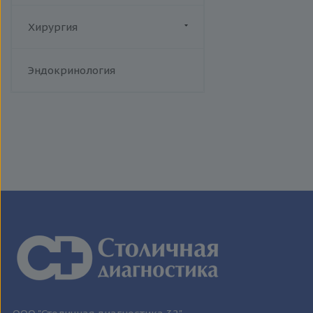
человека
Токсоплазмоз
Хирургия
Трихомониаз
Флебология
Туберкулез
Эндокринология
Уреаплазменная инфекция
Хламидийная инфекция
Цитомегаловирусная
инфекция
Эпидемический паротит
Эпштейна-Барр вирус /
инфекционный мононуклеоз