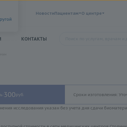
?
Новости
Пациентам
О центре
другой
И
КОНТАКТЫ
умин
300
ь:
руб.
Сроки изготовления: Уто
нения исследования указан без учета дня сдачи биоматер
доступной стоимости в сети медицинских центров Столичн