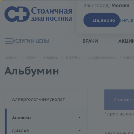
Ваш город:
Москва
Ваш город:
Москва
Да, верно
Нет, 
УСЛУГИ И ЦЕНЫ
ВРАЧИ
АКЦИ
Главная
Услуги
Анализы
ДИАЛАБ
Биохимия крови
Альб
Альбумин
Аллерголог-иммунолог
Стоимост
* срок выпол
Анализы
ДИАЛАБ
Альбумин по 