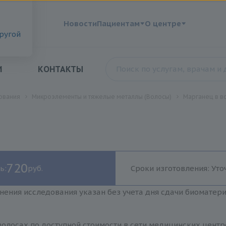
?
Новости
Пациентам
О центре
другой
И
КОНТАКТЫ
ования
Микроэлементы и тяжелые металлы (Волосы)
Марганец в в
720
ь:
руб.
Сроки изготовления: Уто
нения исследования указан без учета дня сдачи биоматер
олосах по доступной стоимости в сети медицинских центр