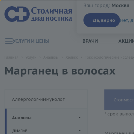
Ваш город:
Москва
Ваш город:
Москва
Да, верно
Нет, 
УСЛУГИ И ЦЕНЫ
ВРАЧИ
АКЦИ
Главная
Услуги
Анализы
Хеликс
Токсикологические исслед
Марганец в волосах
Аллерголог-иммунолог
Стоимост
* срок выпол
Анализы
ДИАЛАБ
Марганец в в