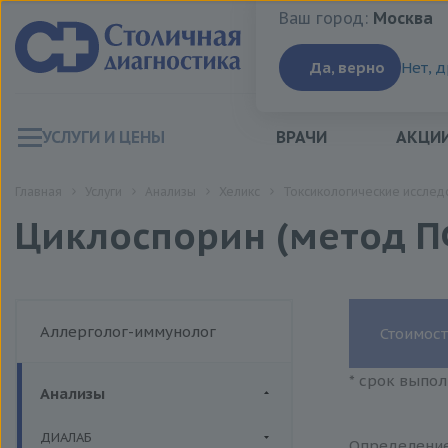
Ваш город:
Москва
Ваш город:
Москва
Да, верно
Нет, 
УСЛУГИ И ЦЕНЫ
ВРАЧИ
АКЦИ
Главная
Услуги
Анализы
Хеликс
Токсикологические исслед
Циклоспорин (метод П
Аллерголог-иммунолог
Стоимост
* срок выпол
Анализы
ДИАЛАБ
Определение