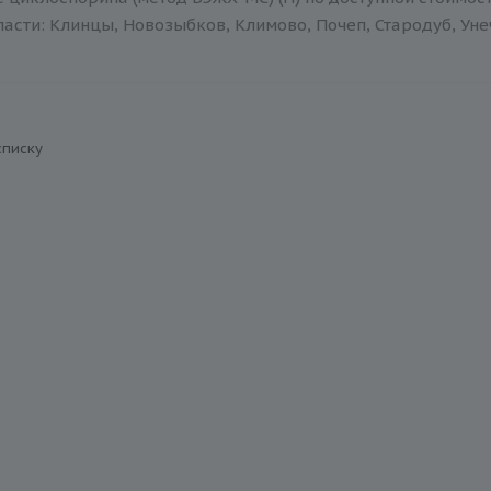
асти: Клинцы, Новозыбков, Климово, Почеп, Стародуб, Уне
списку