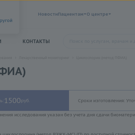
?
Новости
Пациентам
О центре
другой
И
КОНТАКТЫ
ования
Лекарственный мониторинг
Циклоспорин (метод ПФИА)
ФИА)
1500
ь:
руб.
Сроки изготовления: Уто
нения исследования указан без учета дня сдачи биоматер
 циклоспорина (метод ВЭЖХ-МС) (П) по доступной стоимост