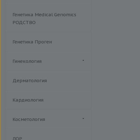
человека
Токсоплазмоз
Генетика Medical Genomics
Трихомониаз
РОДСТВО
Туберкулез
Уреаплазменная инфекция
Генетика Проген
Хламидийная инфекция
Цитомегаловирусная
инфекция
Гинекология
Эпидемический паротит
Акушерство
Эпштейна-Барр вирус /
Дерматология
инфекционный мононуклеоз
Кардиология
Косметология
Биоревитализация
ЛОР