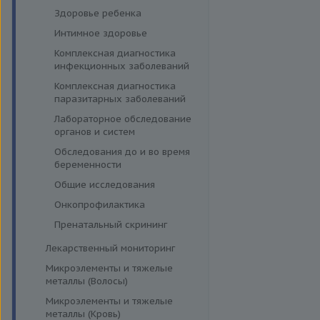
Функция поджелудочной
Ветряная оспа /
Моноцитарный эрлихиоз
Здоровье ребенка
железы и диагностика
опоясывающий лишай
диабета
Папилломавирусная инфекция
Интимное здоровье
Вирус герпеса 6 типа
Щитовидная железа
Парвовирус
Комплексная диагностика
Вирус клещевого энцефалита
инфекционных заболеваний
Стрептококковая инфекция
Вирус простого герпеса
Комплексная диагностика
Энтеровирусная инфекция
ВИЧ
паразитарных заболеваний
Геликобактериоз
Лабораторное обследование
органов и систем
Гельминтозы, лямблиоз
Обследования до и во время
Гемолитический стрептококк
беременности
Гепатит A
Общие исследования
Гепатит B
Онкопрофилактика
Гепатит C
Пренатальный скрининг
Гепатит D
Лекарственный мониторинг
Гепатит E
Микроэлементы и тяжелые
Дифтерия и столбняк
металлы (Волосы)
Иерсиниоз и
Микроэлементы и тяжелые
псевдотуберкулез
металлы (Кровь)