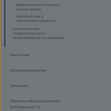
Кандидоз
Микроэлементы и тяжелые
металлы (Моча)
Коклюш
Наркотические и
Комплексные TORCH-
психотропные вещества
исследования
Коронавирус (COVID-19)
Цитологические,
морфологические и
Корь
гистохимические исследования
Краснуха
Гистологические исследования
Менингококковая инфекция
Дополнительные услуги
Анестезия
Микоплазменная инфекция
Иммуногистохимические и
иммуноцитохимические
Острые кишечные инфекции
исследования
Гастроэнтерология
Респираторно-синцитиальный
Цитогенетические
вирус
исследования
Эндоскопия
Сальмонеллез
Цитологические исследования
Гематолог
Сифилис
Сыпной тиф (болезнь Брилля-
Цинссера)
Генетика Medical Genomics
БЕРЕМЕННОСТЬ
Т-лимфотропный вирус