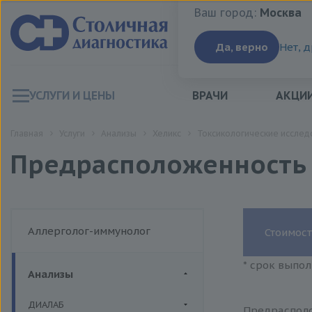
Ваш город:
Москва
Ваш город:
Москва
Да, верно
Нет, 
УСЛУГИ И ЦЕНЫ
ВРАЧИ
АКЦИ
Главная
Услуги
Анализы
Хеликс
Токсикологические исслед
Предрасположенность 
Аллерголог-иммунолог
Стоимост
* срок выпол
Анализы
ДИАЛАБ
Предрасполо