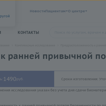
?
Новости
Пациентам
О центре
другой
И
КОНТАКТЫ
ования
Комплексные исследования
Предрасположенность к ранне
к ранней привычной п
1490
ь:
руб.
Сроки изготовления: Уто
нения исследования указан без учета дня сдачи биоматер
женность к ранней привычной потере беременности по до