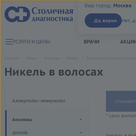
Ваш город:
Москва
Ваш город:
Москва
Да, верно
Нет, 
УСЛУГИ И ЦЕНЫ
ВРАЧИ
АКЦИ
Главная
Услуги
Анализы
Хеликс
Токсикологические исслед
Никель в волосах
Аллерголог-иммунолог
Стоимост
* срок выпол
Анализы
ДИАЛАБ
Никель в вол