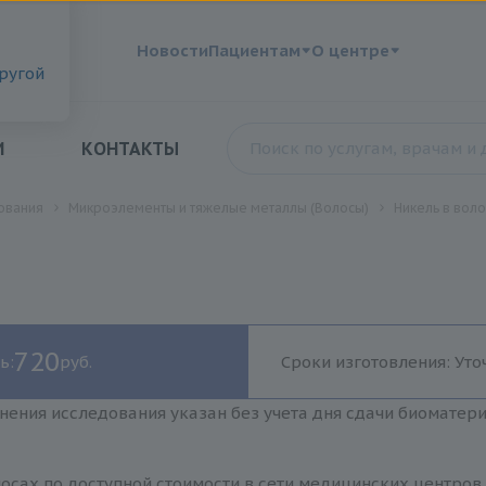
?
Новости
Пациентам
О центре
другой
И
КОНТАКТЫ
ования
Микроэлементы и тяжелые металлы (Волосы)
Никель в воло
720
ь:
руб.
Сроки изготовления: Уто
нения исследования указан без учета дня сдачи биоматер
осах по доступной стоимости в сети медицинских центров 