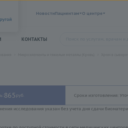
?
Новости
Пациентам
О центре
другой
И
КОНТАКТЫ
ования
Микроэлементы и тяжелые металлы (Кровь)
Хром в сыворо
865
ь:
руб.
Сроки изготовления: Уто
нения исследования указан без учета дня сдачи биоматер
отке по доступной стоимости в сети медицинских центров