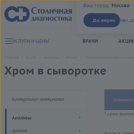
Ваш город:
Москва
Ваш город:
Москва
Да, верно
Нет, 
УСЛУГИ И ЦЕНЫ
ВРАЧИ
АКЦИ
Главная
Услуги
Анализы
Хеликс
Токсикологические исслед
Хром в сыворотке
Аллерголог-иммунолог
Стоимост
* срок выпол
Анализы
ДИАЛАБ
Хром в сывор