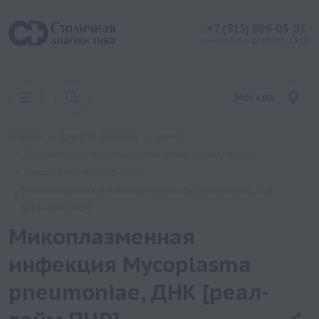
+7 (915) 809-03-03
контакт центр: 08:00 - 19:00
Москва
Главная
Услуги
Анализы
Хеликс
Серологические и иммунохимические исследования
Микоплазменная инфекция
Микоплазменная инфекция Mycoplasma pneumoniae, ДНК
[реал-тайм ПЦР]
Микоплазменная
инфекция Mycoplasma
pneumoniae, ДНК [реал-