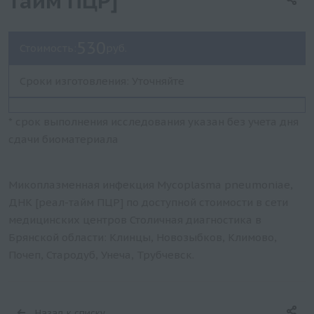
тайм ПЦР]
530
Стоимость:
руб.
Сроки изготовления: Уточняйте
* срок выполнения исследования указан без учета дня
сдачи биоматериала
Микоплазменная инфекция Mycoplasma pneumoniae,
ДНК [реал-тайм ПЦР] по доступной стоимости в сети
медицинских центров Столичная диагностика в
Брянской области: Клинцы, Новозыбков, Климово,
Почеп, Стародуб, Унеча, Трубчевск.
Назад к списку