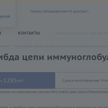
?
Новости
Пациентам
О центре
другой
И
КОНТАКТЫ
ования
Свободные каппа и лямбда цепи иммуноглобулинов в ликворе
мбда цепи иммуноглобу
1285
ь:
руб.
Сроки изготовления: Уто
нения исследования указан без учета дня сдачи биоматер
аппа и лямбда цепи иммуноглобулинов в ликворе по досту