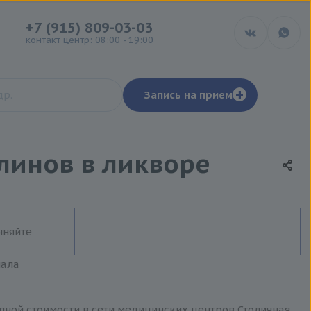
+7 (915) 809-03-03
контакт центр: 08:00 - 19:00
+
Запись на прием
линов в ликворе
чняйте
иала
пной стоимости в сети медицинских центров Столичная