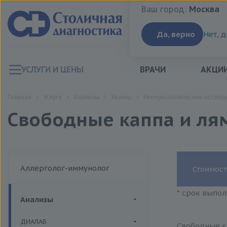
Ваш город:
Москва
Ваш город:
Москва
Да, верно
Нет, 
УСЛУГИ И ЦЕНЫ
ВРАЧИ
АКЦИ
Главная
Услуги
Анализы
Хеликс
Иммунологические исслед
Свободные каппа и ля
Аллерголог-иммунолог
Стоимост
* срок выпол
Анализы
ДИАЛАБ
Свободные к