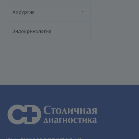
человека
Токсоплазмоз
Хирургия
Трихомониаз
Флебология
Туберкулез
Эндокринология
Уреаплазменная инфекция
Хламидийная инфекция
Цитомегаловирусная
инфекция
Эпидемический паротит
Эпштейна-Барр вирус /
инфекционный мононуклеоз