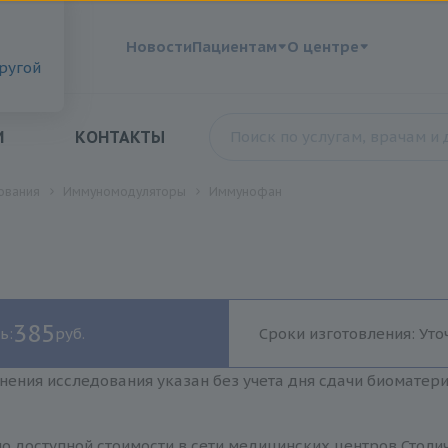
?
Новости
Пациентам
О центре
другой
И
КОНТАКТЫ
ования
Иммуномодуляторы
Иммунофан
385
ь:
руб.
Сроки изготовления: Уто
нения исследования указан без учета дня сдачи биоматер
о доступной стоимости в сети медицинских центров Столич