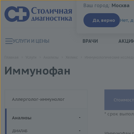
Ваш город:
Москва
Ваш город:
Москва
Да, верно
Нет, 
УСЛУГИ И ЦЕНЫ
ВРАЧИ
АКЦИ
Главная
Услуги
Анализы
Хеликс
Иммунологические исслед
Иммунофан
Аллерголог-иммунолог
Стоимост
* срок выпол
Анализы
ДИАЛАБ
Иммунофан п