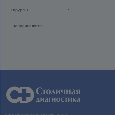
человека
Токсоплазмоз
Хирургия
Трихомониаз
Флебология
Туберкулез
Эндокринология
Уреаплазменная инфекция
Хламидийная инфекция
Цитомегаловирусная
инфекция
Эпидемический паротит
Эпштейна-Барр вирус /
инфекционный мононуклеоз