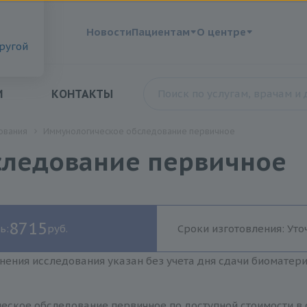
?
Новости
Пациентам
О центре
другой
И
КОНТАКТЫ
ования
Иммунологическое обследование первичное
следование первичное
8715
ь:
руб.
Сроки изготовления: Уто
нения исследования указан без учета дня сдачи биоматер
еское обследование первичное по доступной стоимости в 