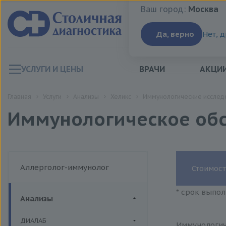
Ваш город:
Москва
Ваш город:
Москва
Да, верно
Нет, 
УСЛУГИ И ЦЕНЫ
ВРАЧИ
АКЦИ
Главная
Услуги
Анализы
Хеликс
Иммунологические исслед
Иммунологическое об
Аллерголог-иммунолог
Стоимост
* срок выпол
Анализы
ДИАЛАБ
Иммунологич