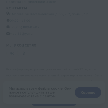
Политика конфиденциальности
КОНТАКТЫ
г. Москва, ул. Кастанаевская, д. 55, к. 2, помещ. 12
09:00 - 15:00
+7 (915) 809-03-03
med-32@ya.ru
МЫ В СОЦСЕТЯХ
Вся информация, размещенная на сайте med-32.ru, носит
исключительно ознакомительный характер и не может быть
использована в качестве медицинских рекомендаций.
Пользуясь данным сайтом и любыми его сервисами, вы
Мы используем файлы cookie. Они
помогают улучшить ваше
Хорошо
подтверждаете свое согласие на обработку персональной
взаимодействие с сайтом.
+
информации.
Запись на прием