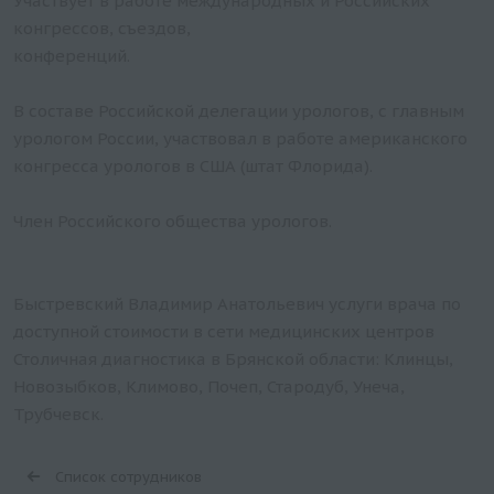
Участвует в работе международных и Российских
конгрессов, съездов,
конференций.
В составе Российской делегации урологов, с главным
урологом России, участвовал в работе американского
конгресса урологов в США (штат Флорида).
Член Российского общества урологов.
Быстревский Владимир Анатольевич услуги врача по
доступной стоимости в сети медицинских центров
Столичная диагностика в Брянской области: Клинцы,
Новозыбков, Климово, Почеп, Стародуб, Унеча,
Трубчевск.
Список сотрудников