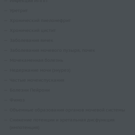
Инфекции ИППП
Уретрит
Хронический пиелонефрит
Хронический цистит
Заболевания яичек
Заболевания мочевого пузыря, почек
Мочекаменная болезнь
Недержание мочи (энурез)
Частые мочеиспускания
Болезни Пейрони
Фимоз
Объемные образования органов мочевой системы
Снижение потенции и эретальная дисфункция
(импотенция)