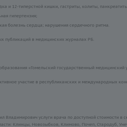
дка и 12-типерстной кишки, гастриты, колиты, панкреатиты
ная гипертензия;
ая болезнь сердца; нарушения сердечного ритма.
ых публикаций в медицинских журналах РБ.
образования «Гомельский государственный медицинский ун
ктивное участие в республиканских и международных кон
ил Владимирович услуги врача по доступной стоимости в с
асти: Клинцы, Новозыбков, Климово, Почеп, Стародуб, Уне