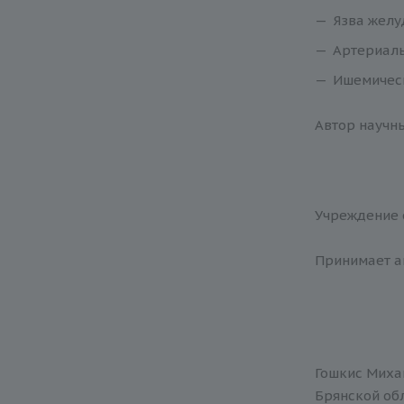
Язва желу
Артериаль
Ишемическ
Автор научн
Учреждение 
Принимает а
Гошкис Миха
Брянской обл