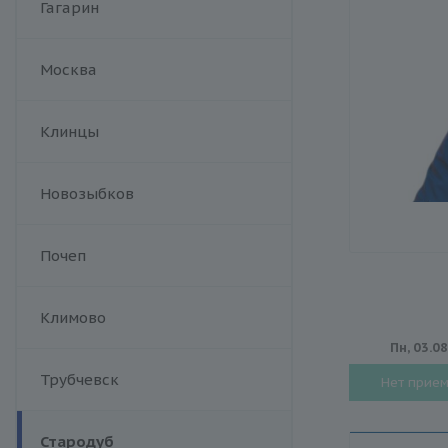
Гагарин
Москва
Клинцы
Новозыбков
Почеп
Климово
Пн, 03.0
Трубчевск
Нет прие
Стародуб