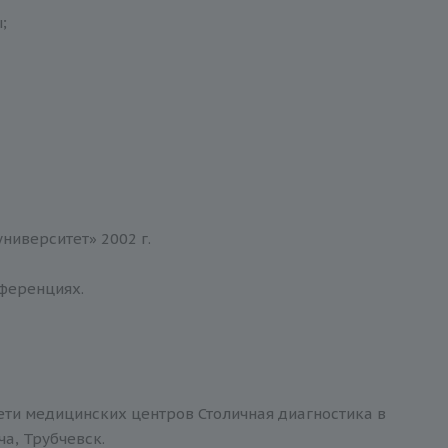
;
иверситет» 2002 г.
ференциях.
ети медицинских центров Столичная диагностика в
ча, Трубчевск.