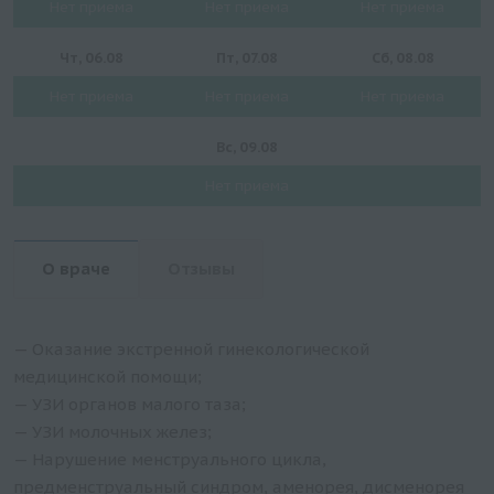
Нет приема
Нет приема
Нет приема
Чт, 06.08
Пт, 07.08
Сб, 08.08
Нет приема
Нет приема
Нет приема
Вс, 09.08
Нет приема
О враче
Отзывы
— Оказание экстренной гинекологической
медицинской помощи;
— УЗИ органов малого таза;
— УЗИ молочных желез;
— Нарушение менструального цикла,
предменструальный синдром, аменорея, дисменорея